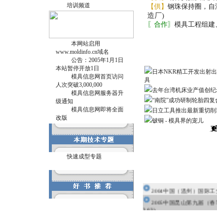
培训频道
【供】
钢珠保持圈，自
造厂)
〖合作〗
模具工程组建
本网站启用
行业新闻
www.moldinfo.cn域名
公告：2005年1月1日
本站暂停开放1日
日本NKR精工开发出射
模具信息网首页访问
具
人次突破3,000,000
去年台湾机床业产值创纪
模具信息网服务器升
“南院”成功研制轮胎四
级通知
模具信息网即将全面
日立工具推出最新重切削
改版
铍铜 - 模具界的宠儿
推荐展会
快速成型专题
2004中国（温州）国际
2005中国昆山第九届（
3.03)