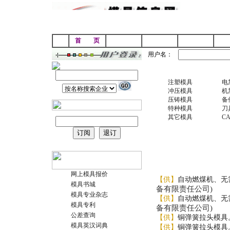
首 页
企业名录
行业动态
模具技术
供
用户名：
分类索引
注塑模具
电
冲压模具
机
压铸模具
备
特种模具
刀
其它模具
C
供求信息
网上模具报价
【供】
自动燃煤机、无
模具书城
备有限责任公司)
模具专业杂志
【供】
自动燃煤机、无
模具专利
备有限责任公司)
公差查询
【供】
铜弹簧拉头模具
模具英汉词典
【供】
铜弹簧拉头模具