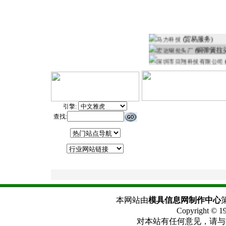
2005中国东北第六届国
最新加入
2005第二届国际模具技
2005中国哈尔滨国际机
(贸易服务)
马力科技
第十二届中国机床、工模
(铜弹簧拉
宏达铜拉头厂
2005中国长春第五届国
深圳市日翔科技有限公司
第二届中国天津国际机床
余姚市迈科尔塑料模具厂
2005 中国东北国际模
泰盟滚动保持圈（昆山）
2005第五届国际模具与
上海中森精密机械有限公
(注塑模具)
普兵模具厂
引擎:
(hhuuuuu)
ggggg
查找:
江苏省宿迁市万鑫广告制
开封市忠成模具技术开发
本网站由
模具信息网制作中心
Copyright 
对本站有任何意见，请与